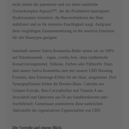
nicht zuletzt der patentierte und vor allem natürliche
Zuckerkomplex Aquaxyl™, der die Produktion hauteigener
Hyaluronsäure stimuliert, die Barrierefunktion der Haut
stabilisiert und so für intensive Feuchtigkeit sorgt. Aufgrund
ihrer sorgfältigen Zusammensetzung ist die sensitive Emulsion
für alle Hauttypen geeignet.
Innerhalb unserer Sativa Kosmetika-Reihe setzen wir zu 100%
auf Naturkosmetik - vegan, cruelty-free, ohne synthetische
Konservierungsmittel, Silikone, Farben oder Füllstoffe. Dazu
sind unsere Sativa Kosmetika stets mit unserer CBD Boosting
Formula, dem Entourage-Effekt für die Haut, ausgestattet. Drei
Synergiepflanzen bilden die Booster-Basis: Catechin aus
Grüntee-Extrakt, Beta-Caryophyllen und Vitamin A aus
Avocadoöl und Quercetin aus Öl aus Sanddornkernen und -
fruchtfleisch. Gemeinsam potenzieren diese natürlichen
Aktivstoffe die regenerativen Eigenschaften von CBD.
Die Vorteile auf einem Blick: