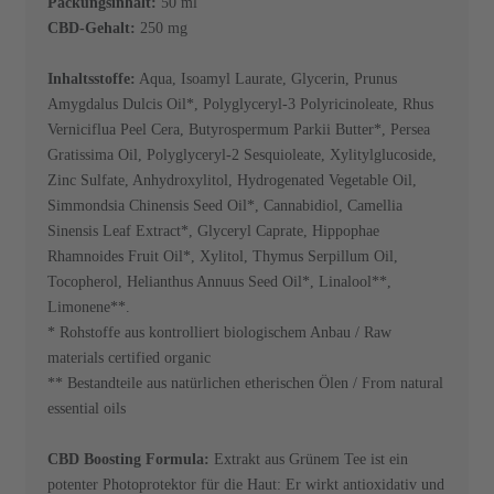
Packungsinhalt:
50 ml
CBD-Gehalt:
250 mg
Inhaltsstoffe:
Aqua, Isoamyl Laurate, Glycerin, Prunus
Amygdalus Dulcis Oil*, Polyglyceryl-3 Polyricinoleate, Rhus
Verniciflua Peel Cera, Butyrospermum Parkii Butter*, Persea
Gratissima Oil, Polyglyceryl-2 Sesquioleate, Xylitylglucoside,
Zinc Sulfate, Anhydroxylitol, Hydrogenated Vegetable Oil,
Simmondsia Chinensis Seed Oil*, Cannabidiol, Camellia
Sinensis Leaf Extract*, Glyceryl Caprate, Hippophae
Rhamnoides Fruit Oil*, Xylitol, Thymus Serpillum Oil,
Tocopherol, Helianthus Annuus Seed Oil*, Linalool**,
Limonene**.
* Rohstoffe aus kontrolliert biologischem Anbau / Raw
materials certified organic
** Bestandteile aus natürlichen etherischen Ölen / From natural
essential oils
CBD Boosting Formula:
Extrakt aus Grünem Tee ist ein
potenter Photoprotektor für die Haut: Er wirkt antioxidativ und