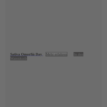
Sativa Omorfiá Day
Mehr erfahren
In den
Warenkorb