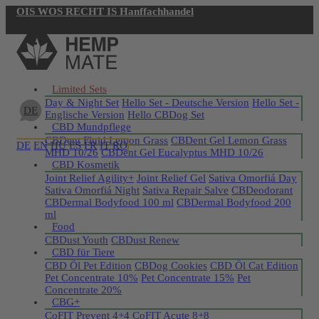
OIS WOS RECHT IS Hanffachhandel
Jetzt registrieren
Limited Sets
Day & Night Set
Hello Set - Deutsche Version
Hello Set -
DE
Englische Version
Hello CBDog Set
CBD Mundpflege
CBDent Fluid Lemon Grass
CBDent Gel Lemon Grass
DE
EN
HU
ES
FR
IT
RO
MHD 10/26
CBDent Gel Eucalyptus MHD 10/26
CBD Kosmetik
Joint Relief Agility+
Joint Relief Gel
Sativa Omorfiá Day
Sativa Omorfiá Night
Sativa Repair Salve
CBDeodorant
CBDermal Bodyfood 100 ml
CBDermal Bodyfood 200
ml
Food
CBDust Youth
CBDust Renew
CBD für Tiere
CBD Öl Pet Edition
CBDog Cookies
CBD Öl Cat Edition
Pet Concentrate 10%
Pet Concentrate 15%
Pet
Concentrate 20%
CBG+
CoFIT Prevent 4+4
CoFIT Acute 8+8