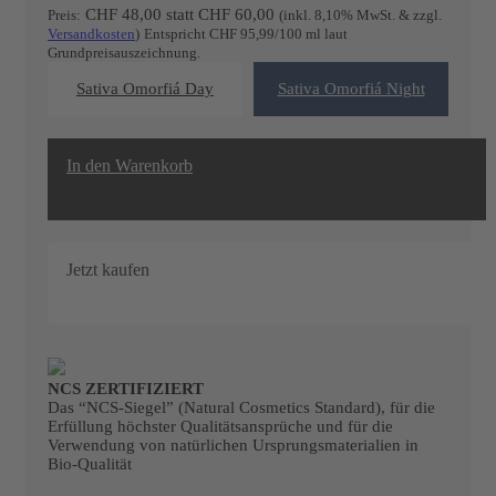
CHF 48,00
statt
CHF
60,00
Preis:
(inkl. 8,10% MwSt. & zzgl.
Versandkosten
)
Entspricht CHF 95,99/100 ml laut
Grundpreisauszeichnung.
Sativa Omorfiá Day
Sativa Omorfiá Night
In den Warenkorb
20
%
Jetzt kaufen
NCS ZERTIFIZIERT
SALE
Das “NCS-Siegel” (Natural Cosmetics Standard), für die
Erfüllung höchster Qualitätsansprüche und für die
Verwendung von natürlichen Ursprungsmaterialien in
Bio-Qualität