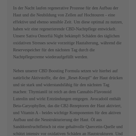
In der Nacht laufen regenerative Prozesse für den Aufbau der
Haut und die Neubildung von Zellen auf Hochtouren - eine
effektive und ebenso sensible Zeit. Um diese optimal zu nutzen,
haben wir eine regenerierende CBD-Nachtpflege entwickelt.
Unsere Sativa Omorfiá Night bekämpft Schäden des täglichen
oxidativen Stresses sowie vorzeitige Hautalterung, während die
Reservespeicher für den nächsten Tag durch die
Nachtpflegecreme wiederaufgefüllt werden.
Neben unserer CBD Boosting Formula setzen wir hierbei auf
natürliche Aktivstoffe, die den „Reset-Knopf“ der Haut drücken
und sie stark und widerstandsfähig für den nächsten Tag
machen: Thymianöl ist reich an dem Cannabis-Flavonoid
Luteolin und wirkt Entzündungen entgegen. Avocadoöl enthält
Beta-Caryophyllen, das die CB2-Rezeptoren der Haut aktiviert,
und Vitamin A - beides wichtige Komponenten für den aktiven
Aufbau und die Neustrukturierung der Haut. Öl aus
Sanddornfruchtfleisch ist eine gehaltvolle Quercetin-Quelle und
schützt intensiv vor oxidativen Schäden an Hautstrukturen. Und