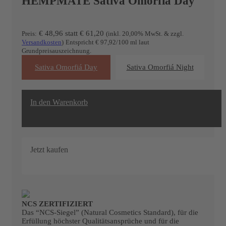
HEMPMATE Sativa Omorfiá Day
€ 48,96
statt
€
61,20
Preis:
(inkl. 20,00% MwSt. & zzgl.
Versandkosten
)
Entspricht € 97,92/100 ml laut
Grundpreisauszeichnung.
Sativa Omorfiá Day
Sativa Omorfiá Night
In den Warenkorb
20
%
Jetzt kaufen
NCS ZERTIFIZIERT
SALE
Das “NCS-Siegel” (Natural Cosmetics Standard), für die
Erfüllung höchster Qualitätsansprüche und für die