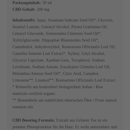
Packungsinhalt:
50 ml
CBD-Gehalt:
200 mg
Inhaltsstoffe:
Aqua, Sesamum Indicum Seed Oil*, Glycerin,
Isoamyl Laurate, Cetearyl Alcohol, Persea Gratissima Oil,
Cetearyl Glucoside, Simmondsia Chinensis Seed Oil*,
Xylitylglucoside, Hippophae Rhamnoides Seed Oil*,
Cannabidiol, Anhydroxylitol, Rosmarinus Officinalis Leaf Oil,
Camellia Sinensis Leaf Extract*, Xylitol, Cetyl Alcohol,
Glyceryl Caprylate, Xanthan Gum, Tocopherol, Sodium
Levulinate, Sodium Anisate, Eucalyptus Globulus Leaf Oil,
Helianthus Annuus Seed Oil*, Citric Acid, Camphor,
Limonene**, Linalool**, Rosmarinus Officinalis Leaf Extract.
* Rohstoffe aus kontrolliert biologischem Anbau / Raw
materials certified organic
** Bestandteile aus natürlichen etherischen Ölen / From natural
essential oils
CBD Boosting Formula:
Extrakt aus Grünem Tee ist ein
potenter Photoprotektor für die Haut: Er wirkt antioxidativ und