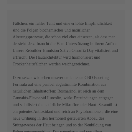
Fältchen, ein fahler Teint und eine erhöhte Empfindlichkeit
sind die Folgen biochemischer und natürlicher
Alterungsprozesse, die schon viel eher einsetzen, als dass man
sie sieht. Jetzt braucht die Haut Unterstützung in ihrem Aufbau.
Unsere Rebuilder-Emulsion Sativa Omorfiá Day vitalisiert und
erfrischt. Die Hautarchitektur wird harmonisiert und
Trockenheitsfältchen werden weichgezeichnet.
Dazu setzen wir neben unserer enthaltenen CBD Boosting
Formula auf eine penibel abgestimmte Kombination aus
natürlichen Inhaltsstoffen: Rosmarinöl ist reich an dem
Cannabis-Flavonoid Luteolin, wirkt Entzündungen entgegen
und stabilisiert die natürliche Mikroflora der Haut. Sesamöl ist
ein potentes Antioxidant und reich an Phytohormonen, die eine
neue Ordnung in den hormonell gesteuerten Abbau des
Stützgewebes der Haut bringen und so der Neubildung von
Falten entgegenwirken. Der patentierte und vor allem