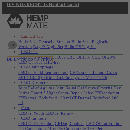
OIS WOS RECHT IS Hanffachhandel
Jetzt registrieren
Limited Sets
Hello Set - Deutsche Version
Hello Set - Englische
DE
Version
Day & Night Set
Hello CBDog Set
CBD Öle
CBD Öl 5%
CBD Öl 10%
CBD Öl 15%
CBD Öl 20%
DE
EN
HU
ES
FR
IT
RO
CBD Öl 10% THC-frei
CBD Mundpflege
CBDent Fluid Lemon Grass
CBDent Gel Lemon Grass
MHD 10/26
CBDent Gel Eucalyptus MHD 10/26
CBD Kosmetik
Joint Relief Agility+
Joint Relief Gel
Sativa Omorfiá Day
Sativa Omorfiá Night
Sativa Repair Salve
CBDeodorant
CBDermal Bodyfood 100 ml
CBDermal Bodyfood 200
ml
Food
CBDust Youth
CBDust Renew
CBD für Tiere
CBD Öl Pet Edition
CBDog Cookies
CBD Öl Cat Edition
Pet Concentrate 10%
Pet Concentrate 15%
Pet