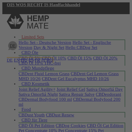
OIS WOS RECHT IS Hanffachhandel
Jetzt registrieren
Limited Sets
Hello Set - Deutsche Version
Hello Set - Englische
DE
Version
Day & Night Set
Hello CBDog Set
CBD Öle
CBD Öl 5%
CBD Öl 10%
CBD Öl 15%
CBD Öl 20%
DE
EN
HU
ES
FR
IT
RO
CBD Öl 10% THC-frei
CBD Mundpflege
CBDent Fluid Lemon Grass
CBDent Gel Lemon Grass
MHD 10/26
CBDent Gel Eucalyptus MHD 10/26
CBD Kosmetik
Joint Relief Agility+
Joint Relief Gel
Sativa Omorfiá Day
Sativa Omorfiá Night
Sativa Repair Salve
CBDeodorant
CBDermal Bodyfood 100 ml
CBDermal Bodyfood 200
ml
Food
CBDust Youth
CBDust Renew
CBD für Tiere
CBD Öl Pet Edition
CBDog Cookies
CBD Öl Cat Edition
Pet Concentrate 10%
Pet Concentrate 15%
Pet