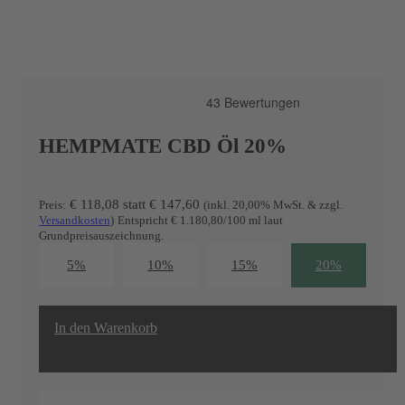
HEMPMATE CBD Öl 20%
€ 118,08
statt
€
147,60
Preis:
(inkl. 20,00% MwSt. & zzgl.
Versandkosten
)
Entspricht € 1.180,80/100 ml laut
Grundpreisauszeichnung.
5%
10%
15%
20%
In den Warenkorb
20
%